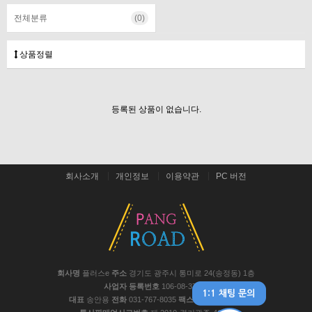
전체분류
(0)
상품정렬
등록된 상품이 없습니다.
회사소개
개인정보
이용약관
PC 버전
회사명
플러스e
주소
경기도 광주시 통미로 24(송정동) 1층
사업자 등록번호
106-08-37441
대표
송안용
전화
031-767-8035
팩스
031-767-8048