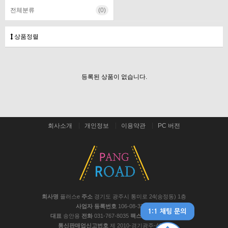
전체분류
(0)
상품정렬
등록된 상품이 없습니다.
회사소개
개인정보
이용약관
PC 버전
회사명
플러스e
주소
경기도 광주시 통미로 24(송정동) 1층
사업자 등록번호
106-08-37441
대표
송안용
전화
031-767-8035
팩스
031-767-8048
통신판매업신고번호
제 2010-경기광주-467호