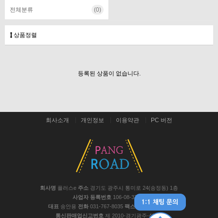
전체분류
(0)
상품정렬
등록된 상품이 없습니다.
회사소개
개인정보
이용약관
PC 버전
회사명
플러스e
주소
경기도 광주시 통미로 24(송정동) 1층
사업자 등록번호
106-08-37441
대표
송안용
전화
031-767-8035
팩스
031-767-8048
통신판매업신고번호
제 2010-경기광주-467호