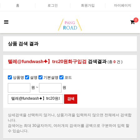
홈
로그인
회원가입
마이페이지
0
상품 검색 결과
텔레@fundwash⯌】trc20원화구입검
검색결과
(총
0
건 )
상품명
설명
기본설명
코드
원 ~
원
상세검색을 선택하지 않거나, 상품가격을 입력하지 않으면 전체에서 검색합
니다.
검색어는 최대 30글자까지, 여러개의 검색어를 공백으로 구분하여 입력 할
수 있습니다.