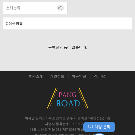
전체분류
(0)
상품정렬
등록된 상품이 없습니다.
회사소개
개인정보
이용약관
PC 버전
회사명
플러스e
주소
경기도 광주시 통미로 24(송정동) 1층
사업자 등록번호
106-08-37441
대표
송안용
전화
031-767-8035
팩스
031-767-8048