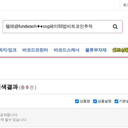
로
먹지/잉크
바코드프린터
바코드스캐너
물류부자재
셋트상
색결과
(총
0
건 )
상품명
상품설명
기본
 검색합니다.
력 할수 있습니다.