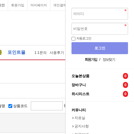
그인
회원가입
마이페이지
개인결제
원격요청
장바구니
자동로그인
품
포인트몰
1:1문의
사용후기
질문답변
자료실
견적문의
회원가입
/
정보찾기
오늘본상품
0
장바구니
0
위시리스트
0
원 ~
원
설명
상품코드
커뮤니티
자료실
공지사항