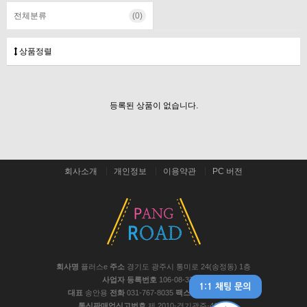
전체분류
(0)
상품정렬
등록된 상품이 없습니다.
회사소개
개인정보
이용약관
PC 버전
회사명
플러스e
주소
경기도 광주시 통미로 24(송정동) 1층
사업자 등록번호
106-08-37441
대표
송안용
전화
031-767-8035
팩스
031-767-8048
통신판매업신고번호
제 2010-경기광주-467호