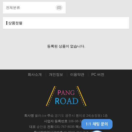
전체분류
(0)
상품정렬
등록된 상품이 없습니다.
회사소개
개인정보
이용약관
PC 버전
회사명
플러스e
주소
경기도 광주시 통미로 24(송정동) 1층
사업자 등록번호
106-08-37441
대표
송안용
전화
031-767-8035
팩스
031-767-8048