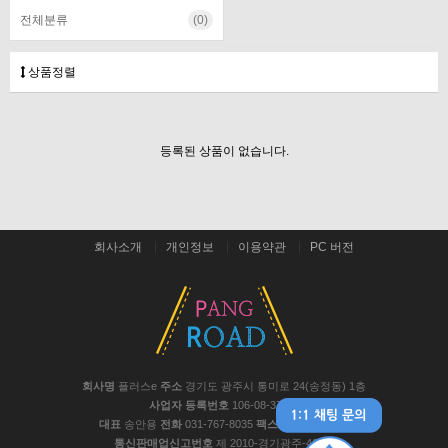
전체분류
(0)
상품정렬
등록된 상품이 없습니다.
회사소개
개인정보
이용약관
PC 버전
회사명
플러스e
주소
경기도 광주시 통미로 24(송정동) 1층
사업자 등록번호
106-08-37441
대표
송안용
전화
031-767-8035
팩스
031-767-8048
통신판매업신고번호
제 2010-경기광주-467호