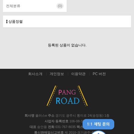
전체분류
(0)
상품정렬
등록된 상품이 없습니다.
회사소개
개인정보
이용약관
PC 버전
회사명
플러스e
주소
경기도 광주시 통미로 24(송정동) 1층
사업자 등록번호
106-08-37441
대표
송안용
전화
031-767-8035
팩스
031-767-8048
통신판매업신고번호
제 2010-경기광주-467호