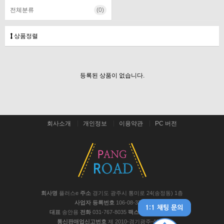
전체분류
(0)
상품정렬
등록된 상품이 없습니다.
회사소개
개인정보
이용약관
PC 버전
회사명
플러스e
주소
경기도 광주시 통미로 24(송정동) 1층
사업자 등록번호
106-08-37441
대표
송안용
전화
031-767-8035
팩스
031-767-8048
통신판매업신고번호
제 2010-경기광주-467호