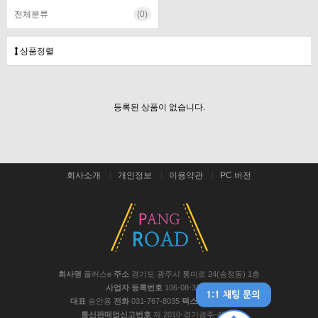
전체분류
(0)
상품정렬
등록된 상품이 없습니다.
회사소개
개인정보
이용약관
PC 버전
회사명
플러스e
주소
경기도 광주시 통미로 24(송정동) 1층
사업자 등록번호
106-08-37441
대표
송안용
전화
031-767-8035
팩스
031-767-8048
통신판매업신고번호
제 2010-경기광주-467호