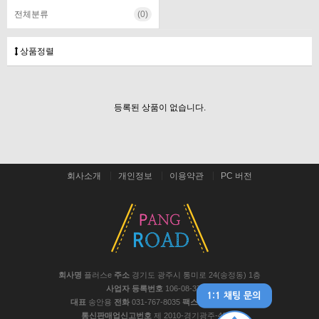
전체분류
(0)
상품정렬
등록된 상품이 없습니다.
회사소개
개인정보
이용약관
PC 버전
회사명
플러스e
주소
경기도 광주시 통미로 24(송정동) 1층
사업자 등록번호
106-08-37441
대표
송안용
전화
031-767-8035
팩스
031-767-8048
통신판매업신고번호
제 2010-경기광주-467호