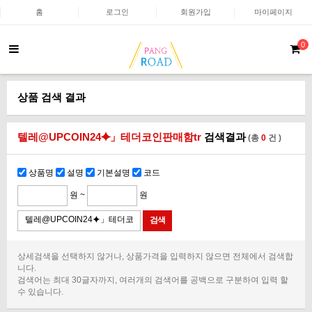
홈
로그인
회원가입
마이페이지
0
상품 검색 결과
텔레@UPCOIN24⯌」테더코인판매함tr
검색결과
(총
0
건 )
상품명
설명
기본설명
코드
원 ~
원
상세검색을 선택하지 않거나, 상품가격을 입력하지 않으면 전체에서 검색합
니다.
검색어는 최대 30글자까지, 여러개의 검색어를 공백으로 구분하여 입력 할
수 있습니다.