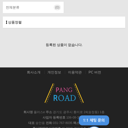
전체분류
(0)
상품정렬
등록된 상품이 없습니다.
회사소개
개인정보
이용약관
PC 버전
회사명
플러스e
주소
경기도 광주시 통미로 24(송정동) 1층
사업자 등록번호
106-08-37441
대표
송안용
전화
031-767-8035
팩스
031-767-8048