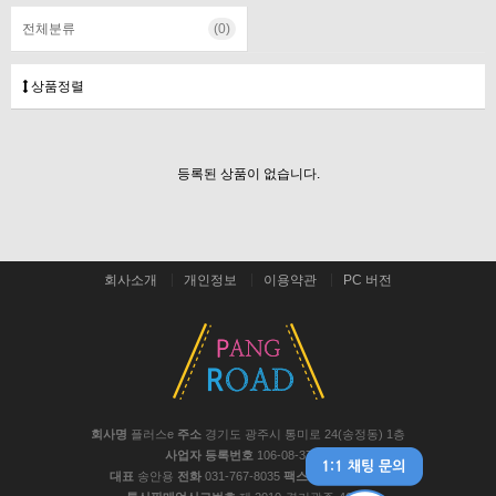
전체분류
(0)
상품정렬
등록된 상품이 없습니다.
회사소개
개인정보
이용약관
PC 버전
회사명
플러스e
주소
경기도 광주시 통미로 24(송정동) 1층
사업자 등록번호
106-08-37441
대표
송안용
전화
031-767-8035
팩스
031-767-8048