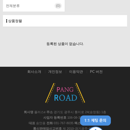
전체분류
(0)
상품정렬
등록된 상품이 없습니다.
회사소개
개인정보
이용약관
PC 버전
회사명
플러스e
주소
경기도 광주시 통미로 24(송정동) 1층
사업자 등록번호
106-08-37441
대표
송안용
전화
031-767-8035
팩스
031-767-8048
통신판매업신고번호
제 2010-경기광주-467호