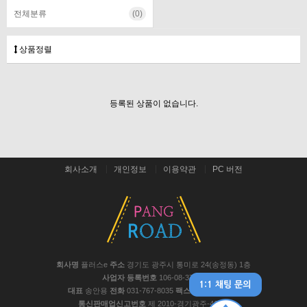
전체분류
(0)
상품정렬
등록된 상품이 없습니다.
회사소개
개인정보
이용약관
PC 버전
회사명
플러스e
주소
경기도 광주시 통미로 24(송정동) 1층
사업자 등록번호
106-08-37441
대표
송안용
전화
031-767-8035
팩스
031-767-8048
통신판매업신고번호
제 2010-경기광주-467호