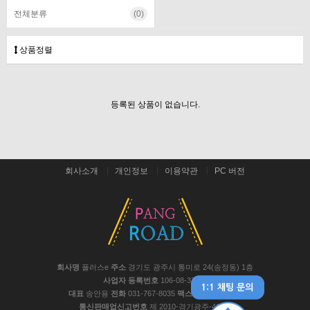
전체분류
(0)
상품정렬
등록된 상품이 없습니다.
회사소개
개인정보
이용약관
PC 버전
회사명
플러스e
주소
경기도 광주시 통미로 24(송정동) 1층
사업자 등록번호
106-08-37441
대표
송안용
전화
031-767-8035
팩스
031-767-8048
통신판매업신고번호
제 2010-경기광주-467호