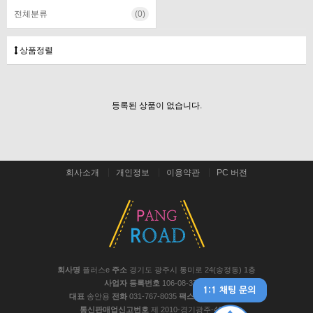
전체분류
(0)
상품정렬
등록된 상품이 없습니다.
회사소개
개인정보
이용약관
PC 버전
회사명
플러스e
주소
경기도 광주시 통미로 24(송정동) 1층
사업자 등록번호
106-08-37441
대표
송안용
전화
031-767-8035
팩스
031-767-8048
통신판매업신고번호
제 2010-경기광주-467호