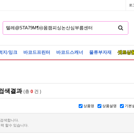
로
먹지/잉크
바코드프린터
바코드스캐너
물류부자재
셋트상
검색결과
(총
0
건 )
상품명
상품설명
기본
 검색합니다.
력 할수 있습니다.