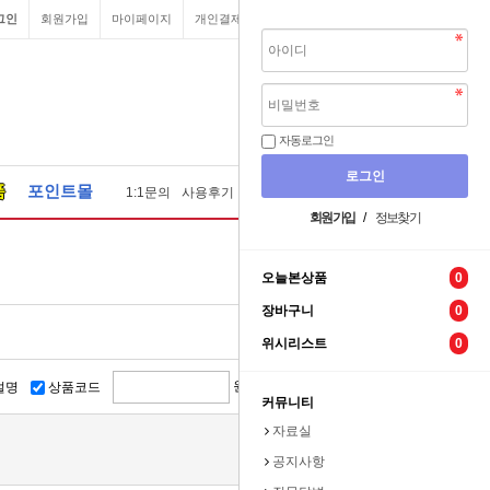
그인
회원가입
마이페이지
개인결제
원격요청
장바구니
자동로그인
품
포인트몰
1:1문의
사용후기
질문답변
자료실
견적문의
회원가입
/
정보찾기
오늘본상품
0
장바구니
0
위시리스트
0
원 ~
원
설명
상품코드
커뮤니티
자료실
공지사항