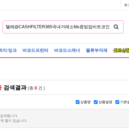
로
먹지/잉크
바코드프린터
바코드스캐너
물류부자재
셋트상
증
검색결과
(총
0
건 )
상품명
상품설명
기본
 검색합니다.
력 할수 있습니다.