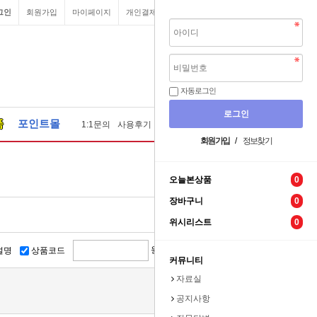
그인
회원가입
마이페이지
개인결제
원격요청
장바구니
자동로그인
품
포인트몰
1:1문의
사용후기
질문답변
자료실
견적문의
회원가입
/
정보찾기
오늘본상품
0
장바구니
0
위시리스트
0
원 ~
원
설명
상품코드
커뮤니티
자료실
공지사항