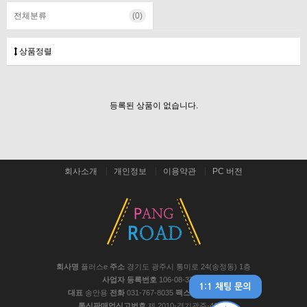
전체분류
(0)
상품정렬
등록된 상품이 없습니다.
회사소개
개인정보
이용약관
PC 버전
회사명
플러스e
주소
경기도 광주시 통미로 24(송정동) 1층
사업자 등록번호
106-08-37441
대표
송안용
전화
031-767-8035
팩스
031-767-8048
통신판매업신고번호
제 2010-경기광주-467호