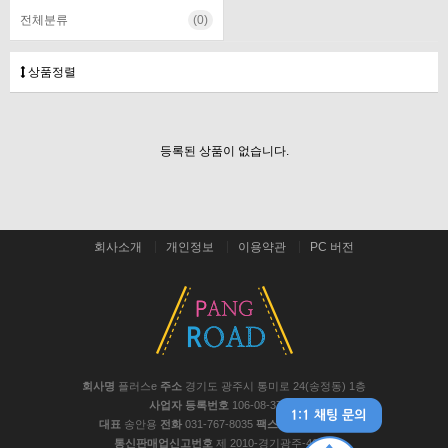
전체분류
(0)
상품정렬
등록된 상품이 없습니다.
회사소개
개인정보
이용약관
PC 버전
회사명
플러스e
주소
경기도 광주시 통미로 24(송정동) 1층
사업자 등록번호
106-08-37441
대표
송안용
전화
031-767-8035
팩스
031-767-8048
통신판매업신고번호
제 2010-경기광주-467호