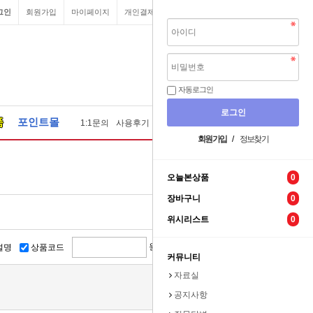
그인
회원가입
마이페이지
개인결제
원격요청
장바구니
자동로그인
품
포인트몰
1:1문의
사용후기
질문답변
자료실
견적문의
회원가입
/
정보찾기
오늘본상품
0
장바구니
0
위시리스트
0
원 ~
원
설명
상품코드
커뮤니티
자료실
공지사항