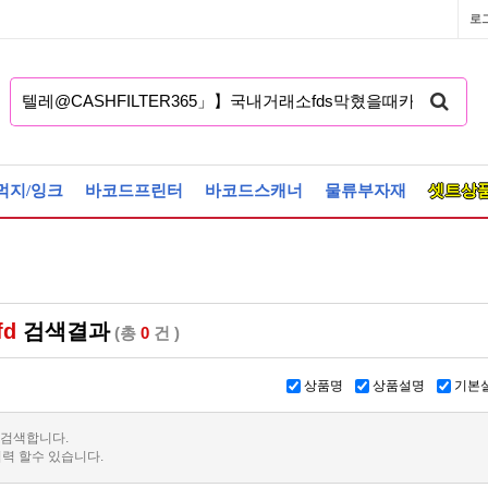
로
먹지/잉크
바코드프린터
바코드스캐너
물류부자재
셋트상
d
검색결과
(총
0
건 )
상품명
상품설명
기본
 검색합니다.
력 할수 있습니다.