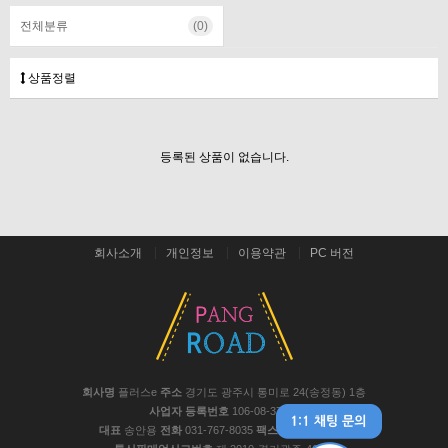
전체분류
(0)
상품정렬
등록된 상품이 없습니다.
회사소개
개인정보
이용약관
PC 버전
회사명
플러스e
주소
경기도 광주시 통미로 24(송정동) 1층
사업자 등록번호
106-08-37441
대표
송안용
전화
031-767-8035
팩스
031-767-8048