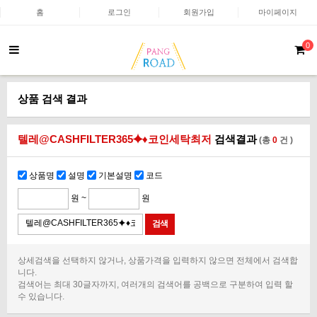
홈
로그인
회원가입
마이페이지
0
상품 검색 결과
텔레@CASHFILTER365⯌♦코인세탁최저
검색결과
(총
0
건 )
상품명
설명
기본설명
코드
원 ~
원
상세검색을 선택하지 않거나, 상품가격을 입력하지 않으면 전체에서 검색합
니다.
검색어는 최대 30글자까지, 여러개의 검색어를 공백으로 구분하여 입력 할
수 있습니다.