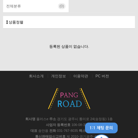
전체분류
(0)
상품정렬
등록된 상품이 없습니다.
회사소개
개인정보
이용약관
PC 버전
회사명
플러스e
주소
경기도 광주시 통미로 24(송정동) 1층
사업자 등록번호
106-08-37441
대표
송안용
전화
031-767-8035
팩스
031-767-8048
통신판매업신고번호
제 2010-경기광주-467호