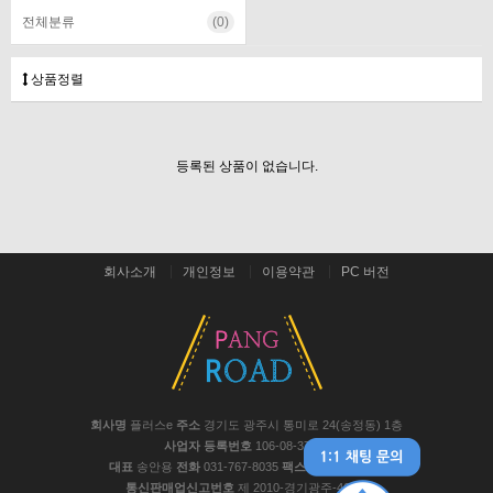
전체분류
(0)
상품정렬
등록된 상품이 없습니다.
회사소개
개인정보
이용약관
PC 버전
회사명
플러스e
주소
경기도 광주시 통미로 24(송정동) 1층
사업자 등록번호
106-08-37441
대표
송안용
전화
031-767-8035
팩스
031-767-8048
통신판매업신고번호
제 2010-경기광주-467호