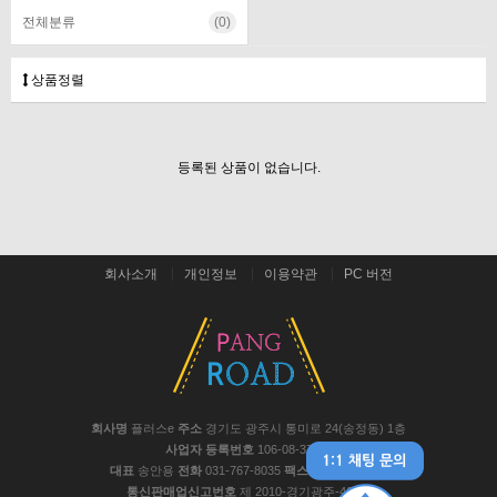
전체분류
(0)
상품정렬
등록된 상품이 없습니다.
회사소개
개인정보
이용약관
PC 버전
회사명
플러스e
주소
경기도 광주시 통미로 24(송정동) 1층
사업자 등록번호
106-08-37441
대표
송안용
전화
031-767-8035
팩스
031-767-8048
통신판매업신고번호
제 2010-경기광주-467호