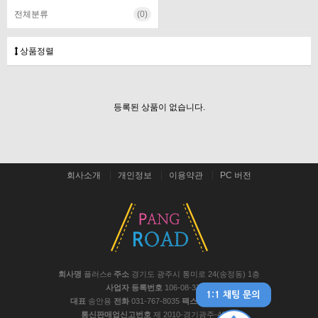
전체분류
(0)
상품정렬
등록된 상품이 없습니다.
회사소개
개인정보
이용약관
PC 버전
회사명
플러스e
주소
경기도 광주시 통미로 24(송정동) 1층
사업자 등록번호
106-08-37441
대표
송안용
전화
031-767-8035
팩스
031-767-8048
통신판매업신고번호
제 2010-경기광주-467호