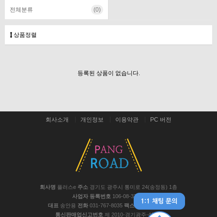
전체분류
(0)
상품정렬
등록된 상품이 없습니다.
회사소개
개인정보
이용약관
PC 버전
회사명
플러스e
주소
경기도 광주시 통미로 24(송정동) 1층
사업자 등록번호
106-08-37441
대표
송안용
전화
031-767-8035
팩스
031-767-8048
통신판매업신고번호
제 2010-경기광주-467호