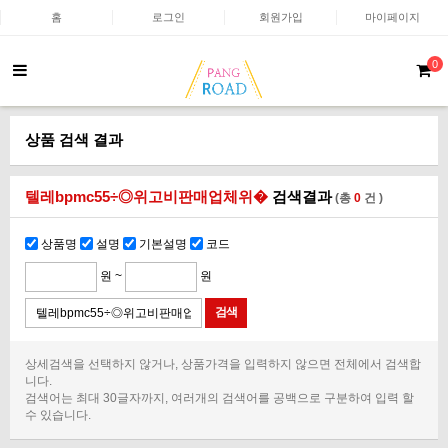
홈
로그인
회원가입
마이페이지
0
상품 검색 결과
텔레bpmc55÷◎위고비판매업체위�
검색결과
(총
0
건 )
상품명
설명
기본설명
코드
원 ~
원
상세검색을 선택하지 않거나, 상품가격을 입력하지 않으면 전체에서 검색합
니다.
검색어는 최대 30글자까지, 여러개의 검색어를 공백으로 구분하여 입력 할
수 있습니다.