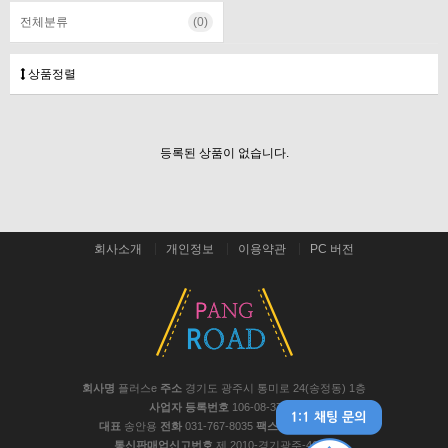
전체분류
(0)
상품정렬
등록된 상품이 없습니다.
회사소개
개인정보
이용약관
PC 버전
회사명
플러스e
주소
경기도 광주시 통미로 24(송정동) 1층
사업자 등록번호
106-08-37441
대표
송안용
전화
031-767-8035
팩스
031-767-8048
통신판매업신고번호
제 2010-경기광주-467호