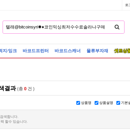
로
먹지/잉크
바코드프린터
바코드스캐너
물류부자재
셋트상
색결과
(총
0
건 )
상품명
상품설명
기본
 검색합니다.
력 할수 있습니다.