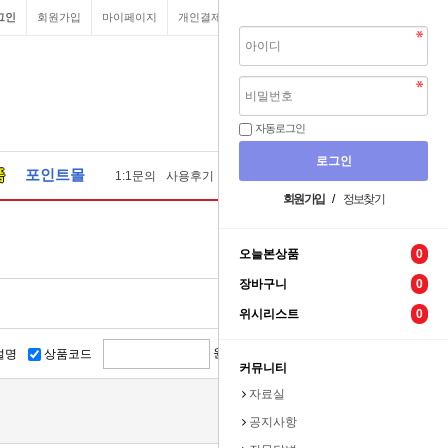
그인
회원가입
마이페이지
개인결제
원격요청
장바구니
자동로그인
품
포인트몰
1:1문의
사용후기
질문답변
자료실
견적문의
회원가입
/
정보찾기
오늘본상품
0
장바구니
0
위시리스트
0
원 ~
원
설명
상품코드
커뮤니티
자료실
공지사항