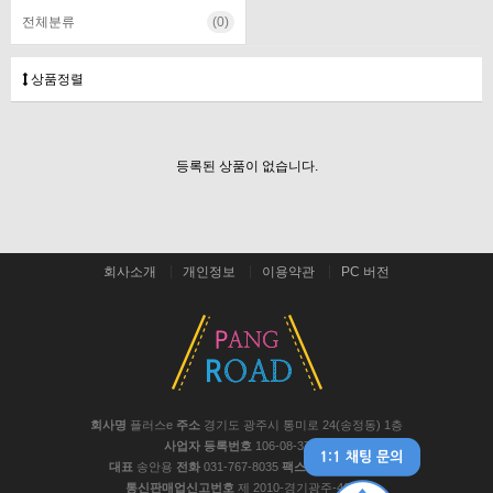
전체분류
(0)
상품정렬
등록된 상품이 없습니다.
회사소개
개인정보
이용약관
PC 버전
회사명
플러스e
주소
경기도 광주시 통미로 24(송정동) 1층
사업자 등록번호
106-08-37441
대표
송안용
전화
031-767-8035
팩스
031-767-8048
통신판매업신고번호
제 2010-경기광주-467호